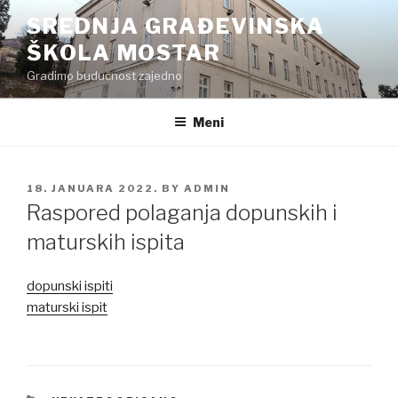
Preskoči
SREDNJA GRAĐEVINSKA
na
ŠKOLA MOSTAR
sadržaj
Gradimo budućnost zajedno
Meni
POSTED
18. JANUARA 2022.
BY
ADMIN
ON
Raspored polaganja dopunskih i
maturskih ispita
dopunski ispiti
maturski ispit