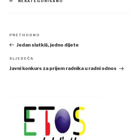
CATEGORIES
NEKATEGORISANO
Navigacija
Previous
PRETHODNO
članaka
Post
Jedan slatkiš, jedno dijete
Next
SLJEDEĆA
Post
Javni konkurs za prijem radnika u radni odnos