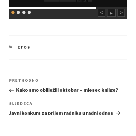
<
>
►
CATEGORIES
ETOS
Navigacija
Previous
PRETHODNO
članaka
Post
Kako smo obilježili oktobar – mjesec knjige?
Next
SLJEDEĆA
Post
Javni konkurs za prijem radnika u radni odnos