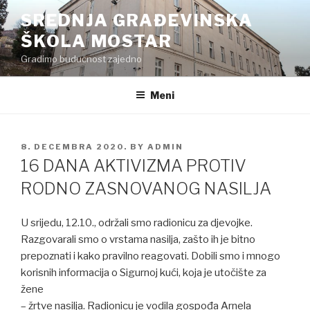
Preskoči
SREDNJA GRAĐEVINSKA
na
ŠKOLA MOSTAR
sadržaj
Gradimo budućnost zajedno
Meni
POSTED
8. DECEMBRA 2020.
BY
ADMIN
ON
16 DANA AKTIVIZMA PROTIV
RODNO ZASNOVANOG NASILJA
U srijedu, 12.10., održali smo radionicu za djevojke.
Razgovarali smo o vrstama nasilja, zašto ih je bitno
prepoznati i kako pravilno reagovati. Dobili smo i mnogo
korisnih informacija o Sigurnoj kući, koja je utočište za
žene
– žrtve nasilja. Radionicu je vodila gospođa Arnela