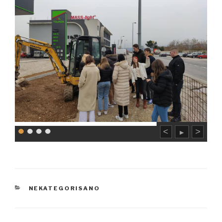
<
>
►
CATEGORIES
NEKATEGORISANO