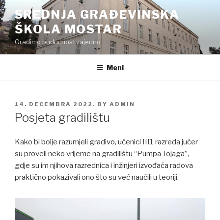
Preskoči
SREDNJA GRAĐEVINSKA
na
ŠKOLA MOSTAR
sadržaj
Gradimo budućnost zajedno
Meni
POSTED
14. DECEMBRA 2022.
BY
ADMIN
ON
Posjeta gradilištu
Kako bi bolje razumjeli gradivo, učenici III1 razreda jučer
su proveli neko vrijeme na gradilištu “Pumpa Tojaga”,
gdje su im njihova razrednica i inžinjeri izvođača radova
praktično pokazivali ono što su već naučili u teoriji.