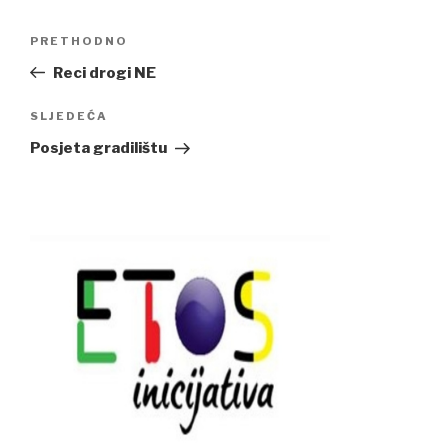
Navigacija
Previous
PRETHODNO
članaka
Post
Reci drogi NE
Next
SLJEDEĆA
Post
Posjeta gradilištu