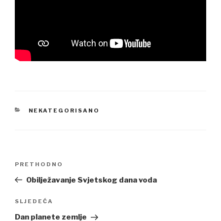
CATEGORIES
NEKATEGORISANO
Navigacija
Previous
PRETHODNO
članaka
Post
Obilježavanje Svjetskog dana voda
Next
SLJEDEĆA
Post
Dan planete zemlje