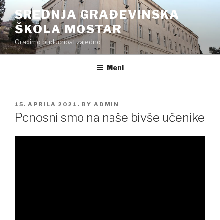
Preskoči
SREDNJA GRAĐEVINSKA
na
ŠKOLA MOSTAR
sadržaj
Gradimo budućnost zajedno
Meni
POSTED
15. APRILA 2021.
BY
ADMIN
ON
Ponosni smo na naše bivše učenike