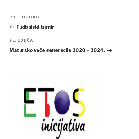
Navigacija
Previous
PRETHODNO
članaka
Post
Fudbalski turnir
Next
SLJEDEĆA
Post
Matursko veče generacije 2020 – 2024.