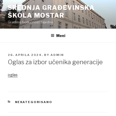
Preskoči
SREDNJA GRAĐEVINSKA
na
ŠKOLA MOSTAR
sadržaj
Gradimo budućnost zajedno
Meni
POSTED
26. APRILA 2024.
BY
ADMIN
ON
Oglas za izbor učenika generacije
oglas
CATEGORIES
NEKATEGORISANO