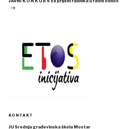
JAVNI K O N K U R S za prijem radnika u radni odnos
KONTAKT
JU Srednja građevinska škola Mostar