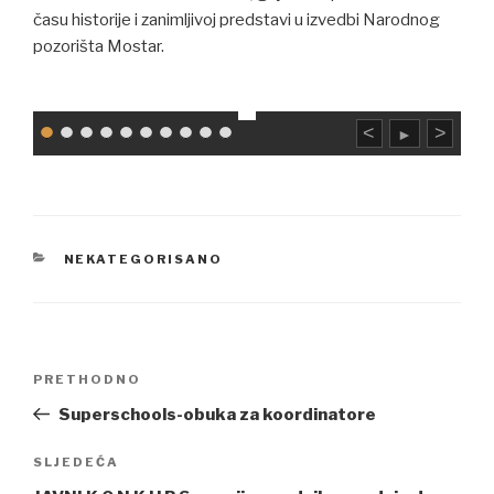
času historije i zanimljivoj predstavi u izvedbi Narodnog
pozorišta Mostar.
<
>
►
CATEGORIES
NEKATEGORISANO
Navigacija
Previous
PRETHODNO
članaka
Post
Superschools-obuka za koordinatore
Next
SLJEDEĆA
Post