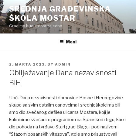
Preskoči
SREDNJA GRAĐEVINSKA
na
ŠKOLA MOSTAR
sadržaj
Gradimo budućnost zajedno
Meni
POSTED
2. MARTA 2023.
BY
ADMIN
ON
Obilježavanje Dana nezavisnosti
BiH
Uoči Dana nezavisnosti domovine Bosne i Hercegovine
skupa sa svim ostalim osnovcima i srednjoškolcima bili
smo dio svečanog defilea ulicama Mostara, koji je
kulminirao svečanim programom na Španskom trgu, kao i
dio pohoda na tvrđavu Stari grad Blagaj, pod nazivom
“Stazom bosanskih vitezova”, gdje smo prisustvovali