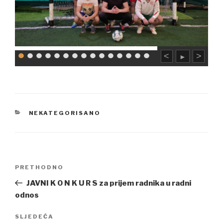
<
>
►
CATEGORIES
NEKATEGORISANO
Navigacija
Previous
PRETHODNO
članaka
Post
JAVNI K O N K U R S za prijem radnika u radni
odnos
Next
SLJEDEĆA