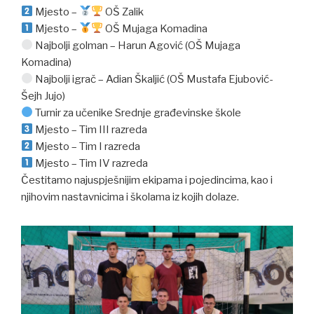
Mjesto –
OŠ Zalik
Mjesto –
OŠ Mujaga Komadina
Najbolji golman – Harun Agović (OŠ Mujaga
Komadina)
Najbolji igrač – Adian Škaljić (OŠ Mustafa Ejubović-
Šejh Jujo)
Turnir za učenike Srednje građevinske škole
Mjesto – Tim III razreda
Mjesto – Tim I razreda
Mjesto – Tim IV razreda
Čestitamo najuspješnijim ekipama i pojedincima, kao i
njihovim nastavnicima i školama iz kojih dolaze.