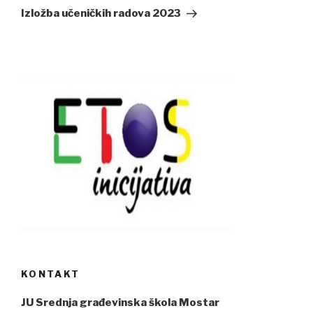
Post
Izložba učeničkih radova 2023
KONTAKT
JU Srednja građevinska škola Mostar