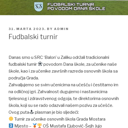
POSTED
31. MARTA 2023.
BY
ADMIN
ON
Fudbalski turnir
Danas smo u SRC ‘Balon’ u Zaliku održali tradicionalni
fudbalski turnir
povodom Dana škole, za učenike naše
škole, kao i za učenike završnih razreda osnovnih škola sa
područja Grada.
Zahvaljujemo se svim učenicima na učešću i čestitamo im
na odličnoj igri. Zahvalnost dugujemo i nastavnicima
tjelesnog i zdravstvenog odgoja, te direktorima osnovnih
škola, koji su se rado odazvali našem pozivu za učešće.
Ovog puta
plasman je bio sljedeći:
Turnir za učenike osnovnih škola Grada Mostara
Mjesto –
OŠ Mustafa Ejubović-Šejh Jujo