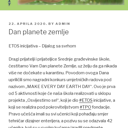
POSTED
22. APRILA 2020.
BY
ADMIN
ON
Dan planete zemlje
ETOS inicijativa – Dijalog sa svrhom
Dragi prijatelji i prijateljice Srednje građevinske škole,
čestitamo Vam Dan planete Zemlje, uz želju da ga nikada
više ne dočekate u karantinu. Povodom ovoga Dana
upriličili smo nagradni konkurs umjetničkih radova pod
nazivom „MAKE EVERY DAY EARTH DAY“. Ovo je prva
od 5 aktivnosti koje će naša škola realizovati u sklopu
projekta „Osvijestimo se!“, koji je dio
#
ETOS
inicijative, a
koji se realizira pod pokroviteljstvom
#
TPO
fondacije.
Prav
o učešća imali su svi učenici koji pohađaju smjer
tehničar dizajner enterijera, a pozivu su se odazvala 42
učenika, koji su u svojim kućama izradili predmete,