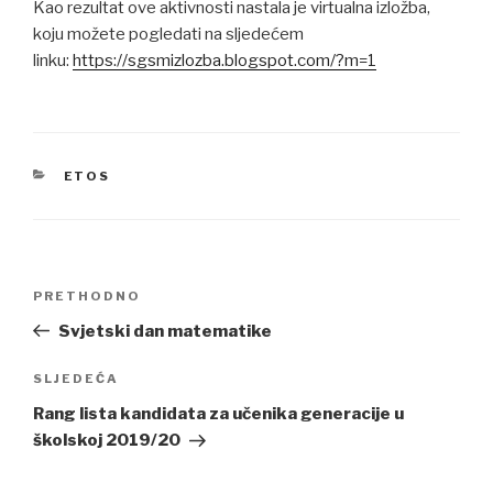
Kao rezultat ove aktivnosti nastala je virtualna izložba,
koju možete pogledati na sljedećem
linku:
https://sgsmizlozba.blogspot.com/?m=1
CATEGORIES
ETOS
Navigacija
Previous
PRETHODNO
članaka
Post
Svjetski dan matematike
Next
SLJEDEĆA
Post
Rang lista kandidata za učenika generacije u
školskoj 2019/20