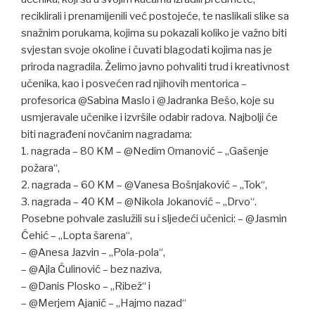
reciklirali i prenamijenili već postojeće, te naslikali slike sa
snažnim porukama, kojima su pokazali koliko je važno biti
svjestan svoje okoline i čuvati blagodati kojima nas je
priroda nagradila. Želimo javno pohvaliti trud i kreativnost
učenika, kao i posvećen rad njihovih mentorica –
profesorica @Sabina Maslo i @Jadranka Bešo, koje su
usmjeravale učenike i izvršile odabir radova. Najbolji će
biti nagrađeni novčanim nagradama:
1. nagrada – 80 KM – @Nedim Omanović – „Gašenje
požara“,
2. nagrada – 60 KM – @Vanesa Bošnjaković – „Tok“,
3. nagrada – 40 KM – @Nikola Jokanović – „Drvo“.
Posebne pohvale zaslužili su i sljedeći učenici: – @Jasmin
Ćehić – „Lopta šarena“,
– @Anesa Jazvin – „Pola-pola“,
– @Ajla Ćulinović – bez naziva,
– @Danis Plosko – „Ribež“ i
– @Merjem Ajanić – „Hajmo nazad“