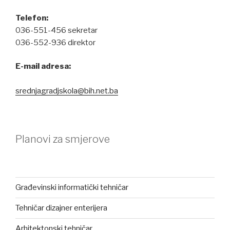
Telefon:
036-551-456 sekretar
036-552-936 direktor
E-mail adresa:
srednjagradjskola@bih.net.ba
Planovi za smjerove
Građevinski informatički tehničar
Tehničar dizajner enterijera
Arhitektonski tehničar