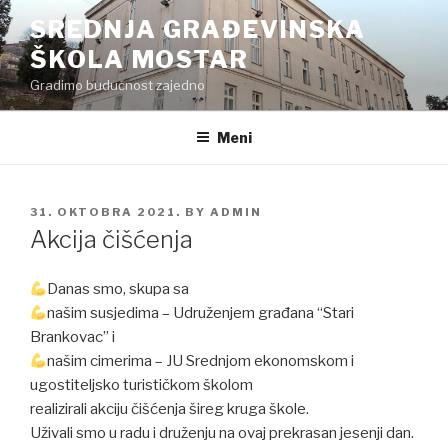
Preskoči
SREDNJA GRAĐEVINSKA
na
ŠKOLA MOSTAR
sadržaj
Gradimo budućnost zajedno
Meni
POSTED
31. OKTOBRA 2021.
BY
ADMIN
ON
Akcija čišćenja
Danas smo, skupa sa
našim susjedima – Udruženjem građana “Stari
Brankovac” i
našim cimerima – JU Srednjom ekonomskom i
ugostiteljsko turističkom školom
realizirali akciju čišćenja šireg kruga škole.
Uživali smo u radu i druženju na ovaj prekrasan jesenji dan.