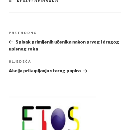
CATEGORIES
NEKATEGORISANO
Navigacija
Previous
PRETHODNO
članaka
Post
Spisak primljenih učenika nakon prvog i drugog
upisnog roka
Next
SLJEDEĆA
Post
Akcija prikupljanja starog papira