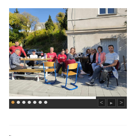
<
>
►