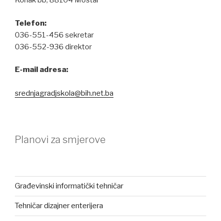
Konak bb, 88104 Mostar
Telefon:
036-551-456 sekretar
036-552-936 direktor
E-mail adresa:
srednjagradjskola@bih.net.ba
Planovi za smjerove
Građevinski informatički tehničar
Tehničar dizajner enterijera