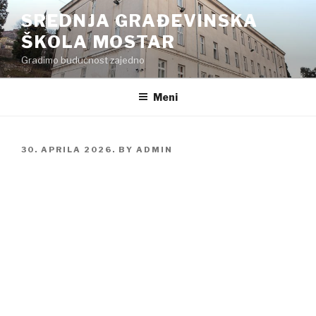
Preskoči
SREDNJA GRAĐEVINSKA
na
ŠKOLA MOSTAR
sadržaj
Gradimo budućnost zajedno
Meni
POSTED
30. APRILA 2026.
BY
ADMIN
ON