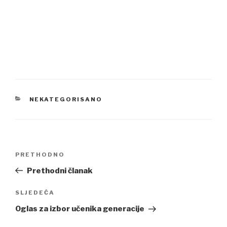
CATEGORIES
NEKATEGORISANO
Navigacija
Previous
PRETHODNO
članaka
Post
Prethodni članak
Next
SLJEDEĆA
Post
Oglas za izbor učenika generacije