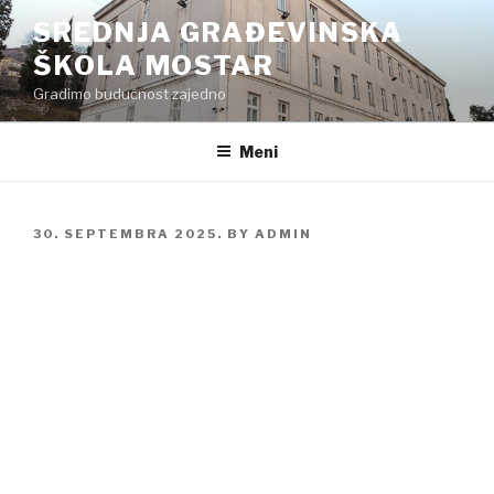
Preskoči
SREDNJA GRAĐEVINSKA
na
ŠKOLA MOSTAR
sadržaj
Gradimo budućnost zajedno
Meni
POSTED
30. SEPTEMBRA 2025.
BY
ADMIN
ON