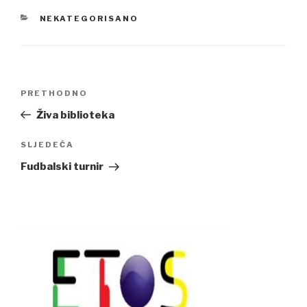
CATEGORIES
NEKATEGORISANO
Navigacija
Previous
PRETHODNO
članaka
Post
Živa biblioteka
Next
SLJEDEĆA
Post
Fudbalski turnir