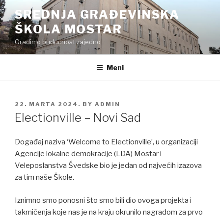
Preskoči
SREDNJA GRAĐEVINSKA
na
ŠKOLA MOSTAR
sadržaj
Gradimo budućnost zajedno
Meni
POSTED
22. MARTA 2024.
BY
ADMIN
ON
Electionville – Novi Sad
Događaj naziva ‘Welcome to Electionville’, u organizaciji
Agencije lokalne demokracije (LDA) Mostar i
Veleposlanstva Švedske bio je jedan od najvećih izazova
za tim naše Škole.
Iznimno smo ponosni što smo bili dio ovoga projekta i
takmičenja koje nas je na kraju okrunilo nagradom za prvo