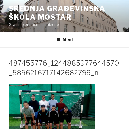
Preskoči
SREDNJA GRAĐEVINSKA
na
ŠKOLA MOSTAR
sadržaj
Gradimo budućnost zajedno
Meni
487455776_1244885977644570
_5896216717142682799_n