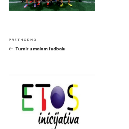
Navigacija
Previous
PRETHODNO
članaka
Post
Turnir u malom fudbalu