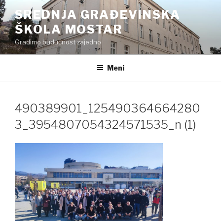
Preskoči
SREDNJA GRAĐEVINSKA
na
ŠKOLA MOSTAR
sadržaj
Gradimo budućnost zajedno
Meni
490389901_125490364664280
3_3954807054324571535_n (1)