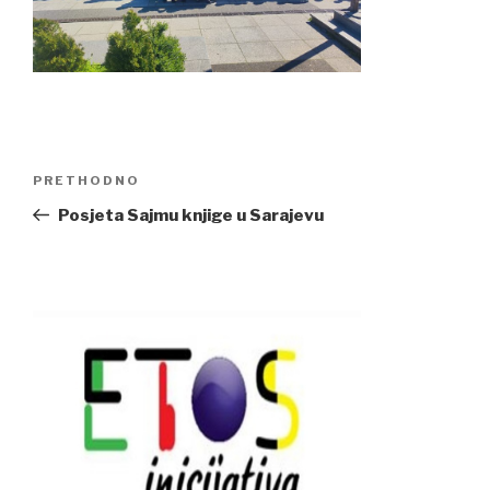
Navigacija
Previous
PRETHODNO
članaka
Post
Posjeta Sajmu knjige u Sarajevu