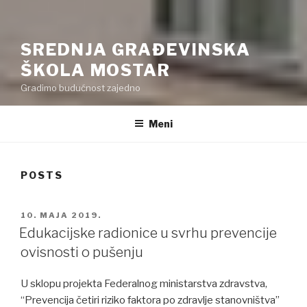
SREDNJA GRAĐEVINSKA
ŠKOLA MOSTAR
Gradimo budućnost zajedno
Meni
POSTS
POSTED
10. MAJA 2019.
ON
Edukacijske radionice u svrhu prevencije
ovisnosti o pušenju
U sklopu projekta Federalnog ministarstva zdravstva,
“Prevencija četiri riziko faktora po zdravlje stanovništva”