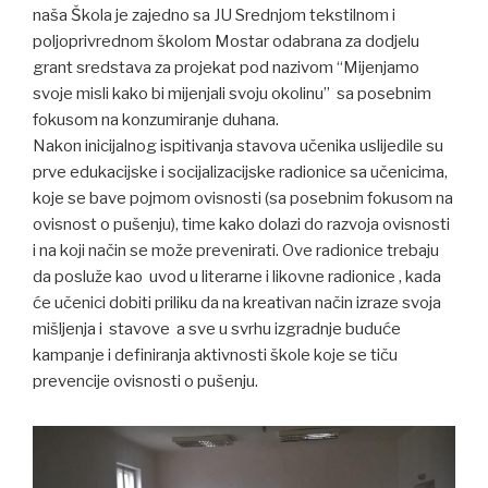
naša Škola je zajedno sa JU Srednjom tekstilnom i
poljoprivrednom školom Mostar odabrana za dodjelu
grant sredstava za projekat pod nazivom “Mijenjamo
svoje misli kako bi mijenjali svoju okolinu” sa posebnim
fokusom na konzumiranje duhana.
Nakon inicijalnog ispitivanja stavova učenika uslijedile su
prve edukacijske i socijalizacijske radionice sa učenicima,
koje se bave pojmom ovisnosti (sa posebnim fokusom na
ovisnost o pušenju), time kako dolazi do razvoja ovisnosti
i na koji način se može prevenirati. Ove radionice trebaju
da posluže kao uvod u literarne i likovne radionice , kada
će učenici dobiti priliku da na kreativan način izraze svoja
mišljenja i stavove a sve u svrhu izgradnje buduće
kampanje i definiranja aktivnosti škole koje se tiču
prevencije ovisnosti o pušenju.