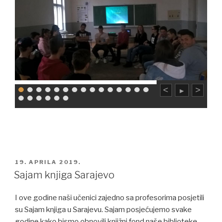
<
>
►
POSTED
19. APRILA 2019.
ON
Sajam knjiga Sarajevo
I ove godine naši učenici zajedno sa profesorima posjetili
su Sajam knjiga u Sarajevu. Sajam posjećujemo svake
godine kako bismo obnovili knjižni fond naše biblioteke